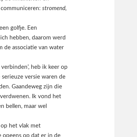
e communiceren:
stromend,
een golfje. Een
 zich hebben, daarom werd
m de associatie van water
verbinden’, heb ik keer op
e serieuze versie waren de
nden. Gaandeweg zijn die
, verdwenen. Ik vond het
en bellen, maar wel
op het vlak met
 opeens op dat er in de