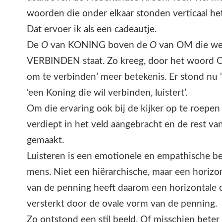
woorden die onder elkaar stonden verticaal h
Dat ervoer ik als een cadeautje.
De
O
van KONING boven de
O
van OM die we
VERBINDEN staat. Zo kreeg, door het woord O
om te verbinden’ meer betekenis. Er stond nu ‘
‘een Koning die wil verbinden, luistert’.
Om die ervaring ook bij de kijker op te roepen h
verdiept in het veld aangebracht en de rest va
gemaakt.
Luisteren is een emotionele en empathische b
mens. Niet een hiërarchische, maar een horizo
van de penning heeft daarom een horizontale 
versterkt door de ovale vorm van de penning.
Zo ontstond een stil beeld. Of misschien beter