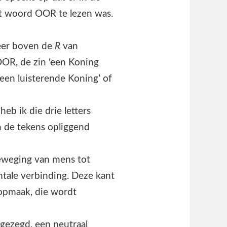
et woord OOR te lezen was.
er boven de
R
van
OR, de zin ‘een Koning
een luisterende Koning’ of
eb ik die drie letters
n de tekens opliggend
eweging van mens tot
ntale verbinding. Deze kant
opmaak, die wordt
 gezegd, een neutraal