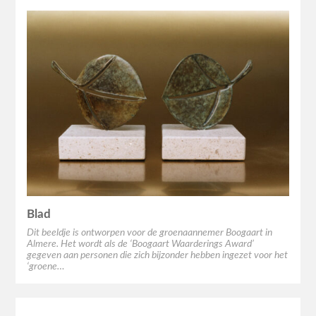
Blad
Dit beeldje is ontworpen voor de groenaannemer Boogaart in
Almere. Het wordt als de ‘Boogaart Waarderings Award’
gegeven aan personen die zich bijzonder hebben ingezet voor het
‘groene…