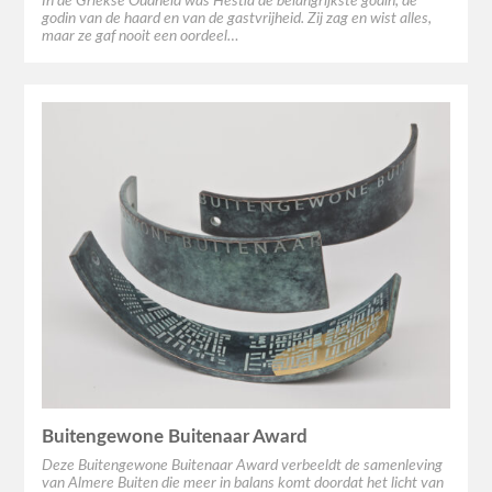
In de Griekse Oudheid was Hestia de belangrijkste godin, de
godin van de haard en van de gastvrijheid. Zij zag en wist alles,
maar ze gaf nooit een oordeel…
Buitengewone Buitenaar Award
Deze Buitengewone Buitenaar Award verbeeldt de samenleving
van Almere Buiten die meer in balans komt doordat het licht van